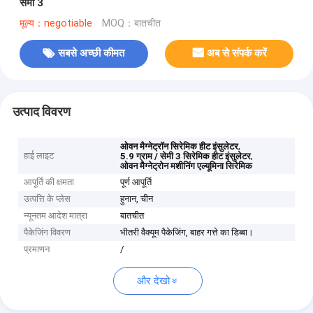
सेमी 3
मूल्य：negotiable
MOQ：बातचीत
सबसे अच्छी कीमत
अब से संपर्क करें
उत्पाद विवरण
,
ओवन मैग्नेट्रॉन सिरेमिक हीट इंसुलेटर
हाई लाइट
,
5.9 ग्राम / सेमी 3 सिरेमिक हीट इंसुलेटर
ओवन मैग्नेट्रोन मशीनिंग एल्यूमिना सिरेमिक
आपूर्ति की क्षमता
पूर्ण आपूर्ति
उत्पत्ति के प्लेस
हुनान, चीन
न्यूनतम आदेश मात्रा
बातचीत
पैकेजिंग विवरण
भीतरी वैक्यूम पैकेजिंग, बाहर गत्ते का डिब्बा।
प्रमाणन
/
और देखो