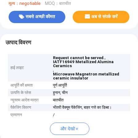
मूल्य：negotiable
MOQ：बातचीत
सबसे अच्छी कीमत
अब से संपर्क करें
उत्पाद विवरण
,
Request cannot be served.
IATF16949 Metallized Alumina
Ceramics
हाई लाइट
,
Microwave Magnetron metallized
ceramic insulator
आपूर्ति की क्षमता
पूर्ण आपूर्ति
उत्पत्ति के प्लेस
हुनान, चीन
न्यूनतम आदेश मात्रा
बातचीत
पैकेजिंग विवरण
भीतरी वैक्यूम पैकेजिंग, बाहर गत्ते का डिब्बा।
प्रमाणन
/
और देखो