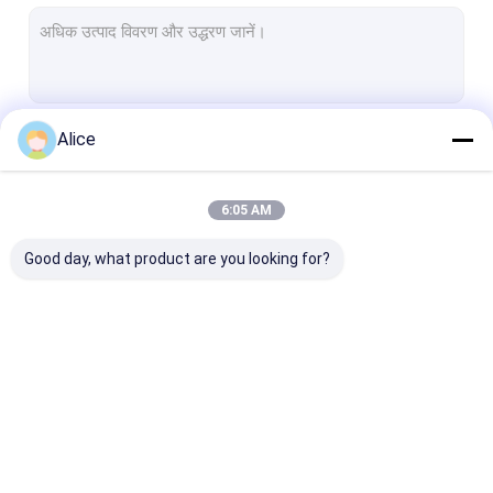
कस्टम सिरेमिक पार्ट्स
एल्यूमिना सिरेमिक इन्सुलेटर
एल्यूमिना सिरेमिक रिंग्स
Alice
जारी रखें
दबाव सेंसर सिरेमिक
उन्नत तकनीकी सिरेमिक
6:05 AM
हमारी श्रेणियाँ
उन्नत इंजीनियरिंग सिरेमिक
Good day, what product are you looking for?
फ्यूज सिरेमिक
सिरेमिक कनेक्टर ब्लॉक
इलेक्ट्रॉनिक सिरेमिक अवयव
एल्यूमिना सिरेमिक अवयव
सिरेमिक हाउसिंग
धातुकृत एल्यूमिना सि
मैग्नेट्रोन सिरेमिक