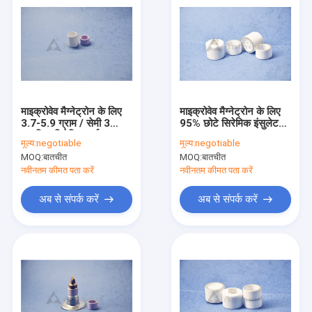
माइक्रोवेव मैग्नेट्रोन के लिए
माइक्रोवेव मैग्नेट्रोन के लिए
3.7-5.9 ग्राम / सेमी 3
95% छोटे सिरेमिक इंसुलेटर
एल्यूमिना सिरेमिक थर्मल
उच्च घनत्व
मूल्य:
negotiable
मूल्य:
negotiable
इन्सुलेटर
MOQ:
बातचीत
MOQ:
बातचीत
नवीनतम कीमत पता करें
नवीनतम कीमत पता करें
अब से संपर्क करें
अब से संपर्क करें
घर
उत्पादों
वीडियो