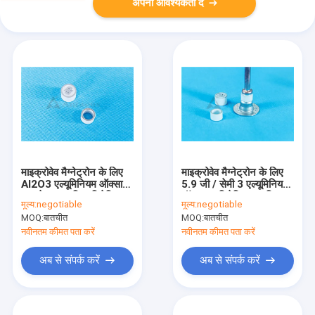
अपनी आवश्यकता दें
माइक्रोवेव मैग्नेट्रोन के लिए
माइक्रोवेव मैग्नेट्रोन के लिए
Al2O3 एल्यूमिनियम ऑक्साइड
5.9 जी / सेमी 3 एल्यूमिनियम
इन्सुलेटर एल्यूमिना सिरेमिक
ऑक्साइड सिरेमिक एल्यूमिना
मूल्य:
negotiable
मूल्य:
negotiable
रॉड्स
सिरेमिक रिंग्स
MOQ:
बातचीत
MOQ:
बातचीत
नवीनतम कीमत पता करें
नवीनतम कीमत पता करें
अब से संपर्क करें
अब से संपर्क करें