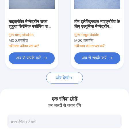
वी.आर. शो
हमारे बारे में
माइक्रोवेव मैग्नेट्रॉन उच्च
होम इलेक्ट्रिकल माइक्रोवेव के
शुद्धता सिरेमिक मशीनिंग पार्ट्स
लिए एल्यूमिना मैग्नेट्रॉन
कारखाना भ्रमण
एंटी करप्शन
सिरेमिक पार्ट
मूल्य:
negotiable
मूल्य:
negotiable
MOQ:
बातचीत
MOQ:
बातचीत
गुणवत्ता नियंत्रण
नवीनतम कीमत पता करें
नवीनतम कीमत पता करें
संपर्क करें
अब से संपर्क करें
अब से संपर्क करें
एक उद्धरण की विनती करे
और देखो
एल्यूमिना सिरेमिक अवयव
एक संदेश छोड़ें
हम जल्दी से जवाब देंगे
सिरेमिक हाउसिंग
धातुकृत एल्यूमिना सिरेमिक