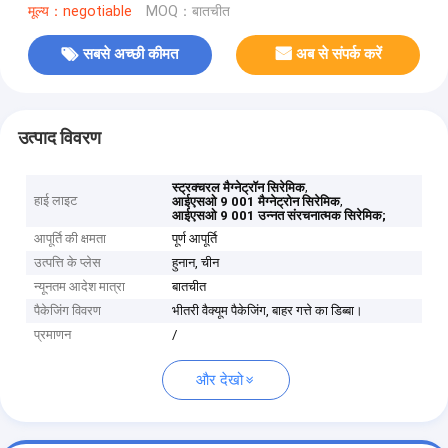
मूल्य：negotiable
MOQ：बातचीत
सबसे अच्छी कीमत
अब से संपर्क करें
उत्पाद विवरण
,
स्ट्रक्चरल मैग्नेट्रॉन सिरेमिक
हाई लाइट
,
आईएसओ 9 001 मैग्नेट्रोन सिरेमिक
आईएसओ 9 001 उन्नत संरचनात्मक सिरेमिक;
आपूर्ति की क्षमता
पूर्ण आपूर्ति
उत्पत्ति के प्लेस
हुनान, चीन
न्यूनतम आदेश मात्रा
बातचीत
पैकेजिंग विवरण
भीतरी वैक्यूम पैकेजिंग, बाहर गत्ते का डिब्बा।
प्रमाणन
/
और देखो