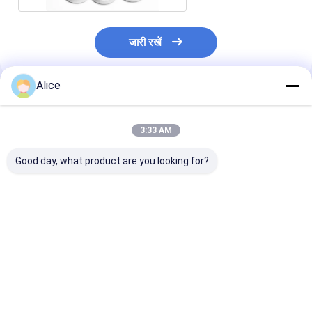
जारी रखें
Alice
अनुशंसित उत्पाद
3:33 AM
Good day, what product are you looking for?
उन्नत इंजीनियरिंग सिरेमिक
95% ललित एल्यूमिना
सील एल्यूमिना सिरेमि
चीन प्रिसिजन सिरेमिक
सिरेमिक ओ रिंग
इंडस्ट्री इंसुलेशन रिंग
मशीनिंग रिंग
550Mpa
सबसे अच्छी कीमत
सबसे अच्छी कीमत
सबसे अच्छी 