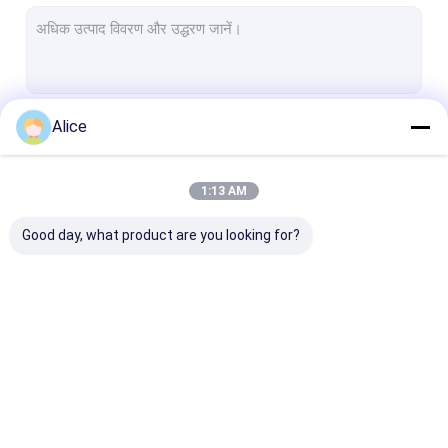
कस्टम सिरेमिक पार्ट्स
एल्यूमिना सिरेमिक इन्सुलेटर
एल्यूमिना सिरेमिक रिंग्स
Alice
जारी रखें
दबाव सेंसर सिरेमिक
उन्नत तकनीकी सिरेमिक
1:13 AM
हमारी श्रेणियाँ
उन्नत इंजीनियरिंग सिरेमिक
Good day, what product are you looking for?
फ्यूज सिरेमिक
सिरेमिक कनेक्टर ब्लॉक
इलेक्ट्रॉनिक सिरेमिक अवयव
एल्यूमिना सिरेमिक अवयव
सिरेमिक हाउसिंग
धातुकृत एल्यूमिना सि
मैग्नेट्रोन सिरेमिक