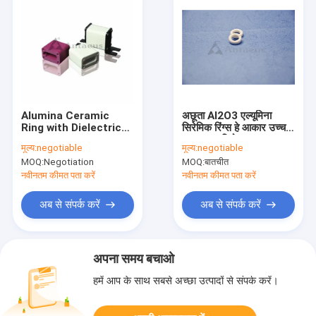
Alumina Ceramic
अछूता Al2O3 एल्यूमिना
Ring with Dielectric
सिरेमिक रिंग्स हे आकार उच्च
Constant 9-9.7,
तापमान प्रतिरोध
मूल्य:
negotiable
मूल्य:
negotiable
Breakdown Voltage
MOQ:
Negotiation
MOQ:
बातचीत
20 KV/mm, and
Thermal Expansion
नवीनतम कीमत पता करें
नवीनतम कीमत पता करें
Coefficient 8.2 x
10^-6 /K
अब से संपर्क करें
अब से संपर्क करें
अपना समय बचाओ
हमें आप के साथ सबसे अच्छा उत्पादों से संपर्क करें।