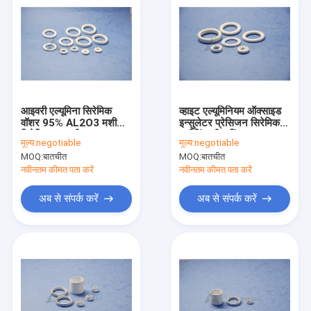
आइवरी एल्यूमिना सिरेमिक
व्हाइट एल्यूमिनियम ऑक्साइड
वॉशर 95% AL2O3 मशीनिंग
इन्सुलेटर प्रेसिजन सिरेमिक
सिरेमिक सामग्री
मशीनिंग सील रिंग
मूल्य:
negotiable
मूल्य:
negotiable
MOQ:
बातचीत
MOQ:
बातचीत
नवीनतम कीमत पता करें
नवीनतम कीमत पता करें
अब से संपर्क करें
अब से संपर्क करें
घर
उत्पादों
वीडियो