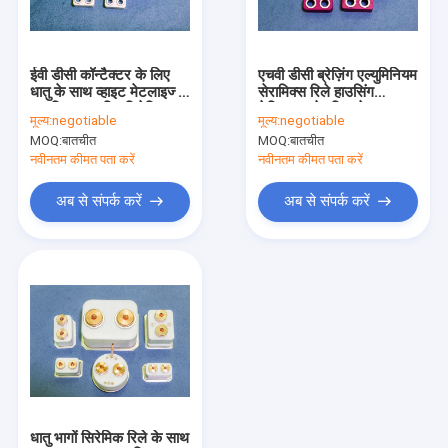
कारखाना भ्रमण
गुणवत्ता नियंत्रण
ईवी डीसी कॉन्टैक्टर के लिए
एचवी डीसी ब्रेज़िंग एल्युमिनियम
धातु के साथ व्हाइट मेटलाइज्ड
सेरामिक्स रिले हाउसिंग
संपर्क करें
एल्यूमिना आधारित सिरेमिक
टेक्निकल सेरामिक मेटलाइज़्ड
मूल्य:
negotiable
मूल्य:
negotiable
ब्रेजिंग
पार्ट्स
MOQ:
बातचीत
MOQ:
बातचीत
एक उद्धरण की विनती करे
नवीनतम कीमत पता करें
नवीनतम कीमत पता करें
अब से संपर्क करें
अब से संपर्क करें
एल्यूमिना सिरेमिक अवयव
सिरेमिक हाउसिंग
धातुकृत एल्यूमिना सिरेमिक
कस्टम सिरेमिक पार्ट्स
एल्यूमिना सिरेमिक इन्सुलेटर
धातु भागों सिरेमिक रिले के साथ