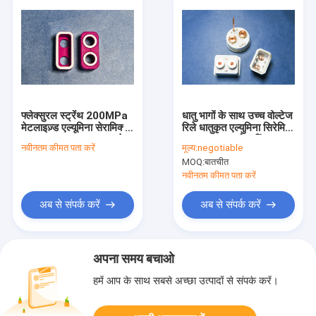
फ्लेक्सुरल स्ट्रेंथ 200MPa
धातु भागों के साथ उच्च वोल्टेज
मेटलाइज़्ड एल्यूमिना सेरामिक्स
रिले धातुकृत एल्युमिना सिरेमिक
3.6-3.8g/Cm3 घनत्व के
3.9g/Cm3 सोल्डरिंग
नवीनतम कीमत पता करें
मूल्य:
negotiable
साथ
MOQ:
बातचीत
नवीनतम कीमत पता करें
अब से संपर्क करें
अब से संपर्क करें
अपना समय बचाओ
हमें आप के साथ सबसे अच्छा उत्पादों से संपर्क करें।