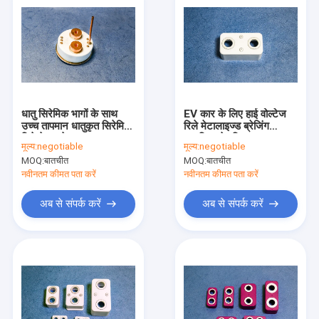
धातु सिरेमिक भागों के साथ
EV कार के लिए हाई वोल्टेज
उच्च तापमान धातुकृत सिरेमिक
रिले मेटालाइज्ड ब्रेजिंग
रिले केस ब्रेज़्ड
एल्यूमिना सेरामिक्स
मूल्य:
negotiable
मूल्य:
negotiable
3.9g/Cm3
MOQ:
बातचीत
MOQ:
बातचीत
नवीनतम कीमत पता करें
नवीनतम कीमत पता करें
अब से संपर्क करें
अब से संपर्क करें
घर
उत्पादों
हमारे बारे में