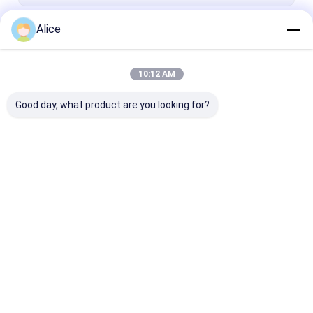
Alice
जारी रखें
10:12 AM
हमारी श्रेणियाँ
Good day, what product are you looking for?
एल्यूमिना सिरेमिक अवयव
सिरेमिक हाउसिंग
धातुकृत एल्यूमिना सि
होम
हमारे बारे में
हमसे संपर्क करें
Desktop Site
साइटमैप
Privacy Policy