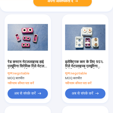
अपनी आवश्यकता दें
रेड कस्टम मेटललाइज्ड हाई
इलेक्ट्रिक कार के लिए 95%
एल्यूमिना सिरेमिक रिले मेटल
रिले मेटालाइज्ड एल्यूमिना
सिरेमिक कम्पोजिट के साथ
सिरेमिक सोल्डरिंग असेंबली
मूल्य:
negotiable
मूल्य:
negotiable
ब्रेज़्ड
MOQ:
बातचीत
MOQ:
बातचीत
नवीनतम कीमत पता करें
नवीनतम कीमत पता करें
अब से संपर्क करें
अब से संपर्क करें