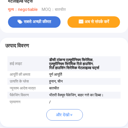
मेटलाइज़्ड पार्ट्स
मूल्य：negotiable
MOQ：बातचीत
सबसे अच्छी कीमत
अब से संपर्क करें
उत्पाद विवरण
,
डीसी टांकना एल्यूमीनियम सिरेमिक
हाई लाइट
,
एल्यूमीनियम सिरेमिक रिले हाउसिंग
रिले हाउसिंग सिरेमिक मेटलाइज़्ड पार्ट्स
आपूर्ति की क्षमता
पूर्ण आपूर्ति
उत्पत्ति के प्लेस
हुनान, चीन
न्यूनतम आदेश मात्रा
बातचीत
पैकेजिंग विवरण
भीतरी वैक्यूम पैकेजिंग, बाहर गत्ते का डिब्बा।
प्रमाणन
/
और देखो