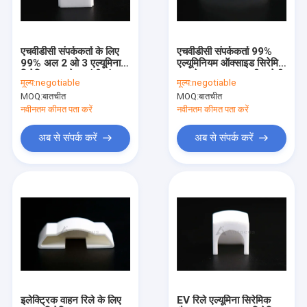
कारखाना भ्रमण
गुणवत्ता नियंत्रण
एचवीडीसी संपर्ककर्ता के लिए
एचवीडीसी संपर्ककर्ता 99%
99% अल 2 ओ 3 एल्यूमिना
एल्यूमिनियम ऑक्साइड सिरेमिक
संपर्क करें
सिरेमिक इन्सुलेटर एंटी जंग
इन्सुलेटर 3.6-3.9 जी / सेमी
मूल्य:
negotiable
मूल्य:
negotiable
3.6-3.9 जी / सीएम 3
3
MOQ:
बातचीत
MOQ:
बातचीत
एक उद्धरण की विनती करे
नवीनतम कीमत पता करें
नवीनतम कीमत पता करें
अब से संपर्क करें
अब से संपर्क करें
एल्यूमिना सिरेमिक अवयव
सिरेमिक हाउसिंग
धातुकृत एल्यूमिना सिरेमिक
कस्टम सिरेमिक पार्ट्स
एल्यूमिना सिरेमिक इन्सुलेटर
इलेक्ट्रिक वाहन रिले के लिए
EV रिले एल्यूमिना सिरेमिक