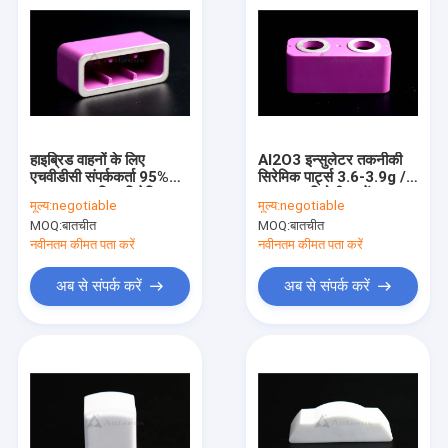
हाइब्रिड वाहनों के लिए
Al2O3 इन्सुलेटर तकनीकी
एचवीडीसी संपर्ककर्ता 95%
सिरेमिक पार्ट्स 3.6-3.9g /
Al2O3 एल्यूमिना सिरेमिक
Cm3 प्रतिरोधी पहनें:
मूल्य:
negotiable
मूल्य:
negotiable
पार्ट्स
MOQ:
बातचीत
MOQ:
बातचीत
नवीनतम कीमत पता करें
नवीनतम कीमत पता करें
अब से संपर्क करें
अब से संपर्क करें
घर
उत्पादों
हमारे बारे में