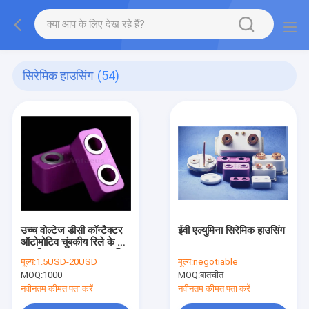
सिरेमिक हाउसिंग
(54)
उच्च वोल्टेज डीसी कॉन्टैक्टर
ईवी एल्युमिना सिरेमिक हाउसिंग
ऑटोमोटिव चुंबकीय रिले के लिए
गुलाबी 96% Al2O3 एल्यूमिना
मूल्य:
1.5USD-20USD
मूल्य:
negotiable
सिरेमिक हाउसिंग
MOQ:
1000
MOQ:
बातचीत
नवीनतम कीमत पता करें
नवीनतम कीमत पता करें