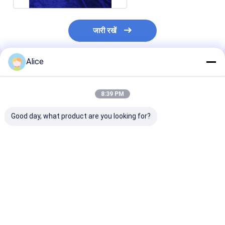
जारी रखें
Alice
अनुशंसित उत्पाद
8:39 PM
Good day, what product are you looking for?
कस्टम सिरेमिक पार्ट्स टॉलरेंस
उच्च विद्युत इन्सुलेशन कस्टम
ग्राहक की आवश्यकत
≤0.3mm आपकी मांग वाली
सिरेमिक भागों के साथ
लिए कस्टम सिरेमिक भ
विशिष्टताओं के लिए अनुकूलित
सहिष्णुता ≤0.3 मिमी और
लिए उच्च विद्युत इन्स
अनुकूलन विकल्प
सबसे अच्छी कीमत
सबसे अच्छी कीमत
सबसे अच्छी 