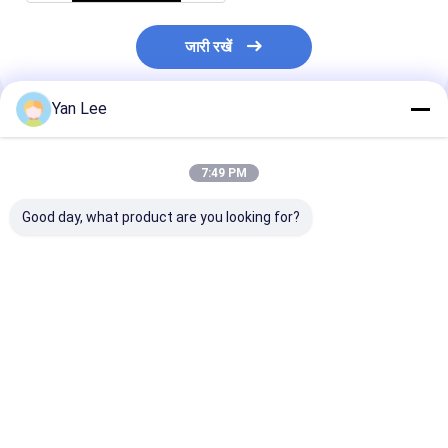
जारी रखें
Yan Lee
अनुशंसित उत्पाद
7:49 PM
Good day, what product are you looking for?
कस्टम सिरेमिक पार्ट्स टॉलरेंस
उच्च विद्युत इन्सुलेशन कस्टम
ग्राहक की आवश्यकत
≤0.3mm आपकी मांग वाली
सिरेमिक भागों के साथ
लिए कस्टम सिरेमिक भ
विशिष्टताओं के लिए अनुकूलित
सहिष्णुता ≤0.3 मिमी और
लिए उच्च विद्युत इन्स
अनुकूलन विकल्प
सबसे अच्छी कीमत
सबसे अच्छी कीमत
सबसे अच्छी 