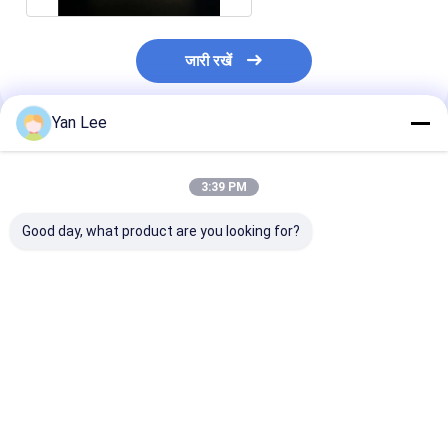
जारी रखें
Yan Lee
अनुशंसित उत्पाद
3:39 PM
Good day, what product are you looking for?
कस्टम क्ले ग्राफाइट
10kg 20kg 30Kg उच्च
औद्योगिक सिलिकॉन क
क्रिस्टिल ग्रेफाइट वैक्यूम
शुद्धता उच्च घनत्व ग्रेट
ग्रेफाइट इलेक्ट्रोल
क्रिस्टिल ढक्कन के साथ
ग्रेफाइट कार्बन क्रूसिबल
कोशिकाओं में इलेक्ट्
उच्च शुद्धता ग्रेफाइट
लिए क्रस्टिबल
क्रिस्टिल
सबसे अच्छी कीमत
सबसे अच्छी कीमत
सबसे अच्छी 