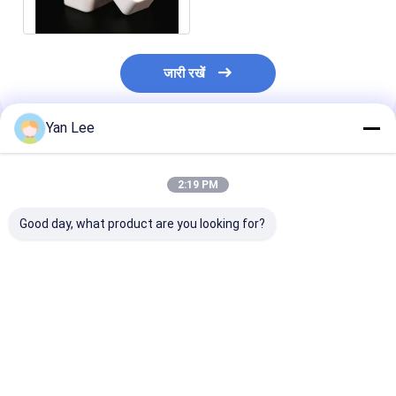
इन्सुलेटर
जारी रखें
Yan Lee
अनुशंसित उत्पाद
2:19 PM
Good day, what product are you looking for?
कस्टम क्ले ग्राफाइट
10kg 20kg 30Kg उच्च
औद्योगिक सिलिकॉन क
क्रिस्टिल ग्रेफाइट वैक्यूम
शुद्धता उच्च घनत्व ग्रेट
ग्रेफाइट इलेक्ट्रोल
क्रिस्टिल ढक्कन के साथ
ग्रेफाइट कार्बन क्रूसिबल
कोशिकाओं में इलेक्ट्
उच्च शुद्धता ग्रेफाइट
लिए क्रस्टिबल
क्रिस्टिल
सबसे अच्छी कीमत
सबसे अच्छी कीमत
सबसे अच्छी 