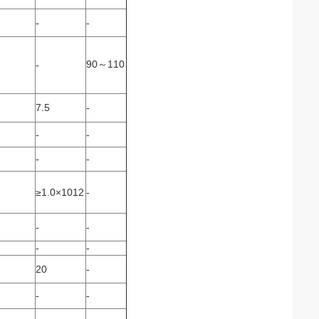
-
-
90～110
-
7.5
-
-
-
-
-
≥1.0×1012
-
-
-
-
-
20
-
-
-