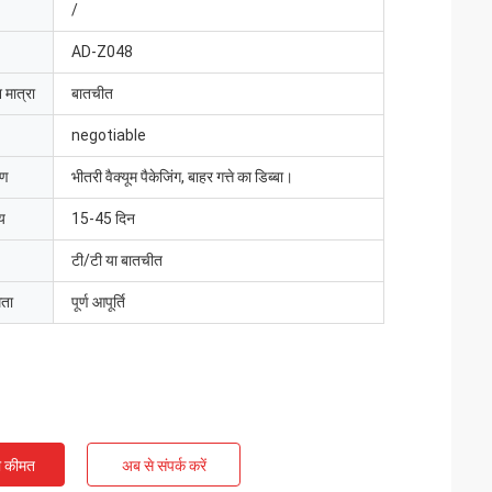
/
AD-Z048
 मात्रा
बातचीत
negotiable
रण
भीतरी वैक्यूम पैकेजिंग, बाहर गत्ते का डिब्बा।
य
15-45 दिन
टी/टी या बातचीत
मता
पूर्ण आपूर्ति
ी कीमत
अब से संपर्क करें