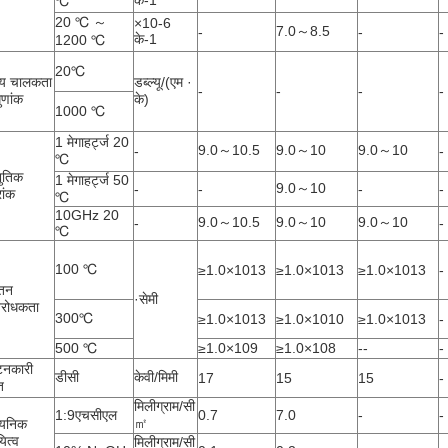
के-1
℃
20 ℃ ～
×10-6
7.0～8.5
-
-
-
के-1
1200 ℃
20℃
ीय चालकता
डब्ल्यू/(एम ·
-
-
-
-
ुणांक
के)
1000 ℃
1 मेगाहर्ट्ज 20
9.0～10.5
9.0～10
9.0～10
-
-
℃
युतिक
1 मेगाहर्ट्ज 50
9.0～10
-
-
-
-
रांक
℃
10GHz 20
9.0～10.5
9.0～10
9.0～10
-
-
℃
100 ℃
≥1.0×1013
≥1.0×1013
≥1.0×1013
-
तन
·सेमी
िरोधकता
300℃
≥1.0×1013
≥1.0×1010
≥1.0×1013
-
500 ℃
≥1.0×109
≥1.0×108
--
-
टनकारी
डीसी
केवी/मिमी
17
15
15
-
ि
मिलीग्राम/सी
1:9एचसीएल
0.7
7.0
-
-
㎡
ायनिक
यित्व
मिलीग्राम/सी