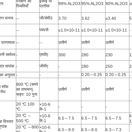
परीक्षण की
इकाई या
टम
99% AL2O3
95% AL2O3
90% AL2O3
z
स्थितियाँ
प्रतीक
न घनत्व
जी/सेमी3
--
3.70
3.62
≥3.40
5
पाम/से
--
≤1.0×10-11
≤1.0×10-11
≤1.0×10-11
-
पारगम्यता
--
--
उत्तीर्ण
उत्तीर्ण
उत्तीर्ण
ी सार्मथ्य
एमपीए
-
300
280
230
1
ार मापांक
जीपीए
-
-
280
250
2
0.20～0.25
0.20～0.25
का अनुपात
-
-
-
-
800 ℃ (कमरे
ल शॉक
का तापमान)
उत्तीर्ण
उत्तीर्ण
उत्तीर्ण
-
िरोध
चक्र: 10 गुना
20 ℃ 100
×10-6
-
-
-
℃
के-1
20 ℃ ～
×10-6
6
6.5～7.5
6.5～7.5
6.5～7.5
के-1
500 ℃
1
क विस्तार
ुणांक
20 ℃ ～800
×10-6
6.5～8.0
6.5～8.0
6.3～7.3