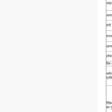
आइ
आयत
तंगी
तरल 
आनमन
लोचद
विष 
थर्म
प्रत
रैखि
का ग