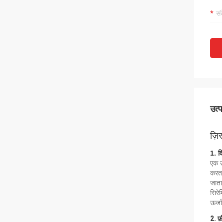
उत्
ज़ि
1. व
एक उ
करता
जाता
सिरे
ऊर्ज
2. फ