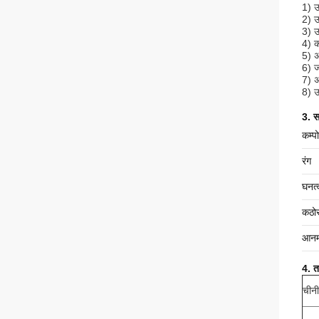
1) उ
2) उ
3) उ
4) क
5) अ
6) ज
7) अ
8) उ
3. स
कम्प
रंग
घनत्
कठो
आनम
4. त
चीनी