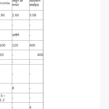
साबुन का
सिलिकॉन
irconia
पत्थर
कार्बाइड
.90
2.60
3.08
-
-
उत्तीर्ण
-
100
120
400
20
-
400
-
-
-
-
8
-
.5～
-
-
1.2
-
4