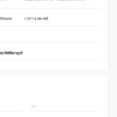
रतिरोधकता
>10^14 ओम-सेमी
या सिरेमिक पार्ट्स