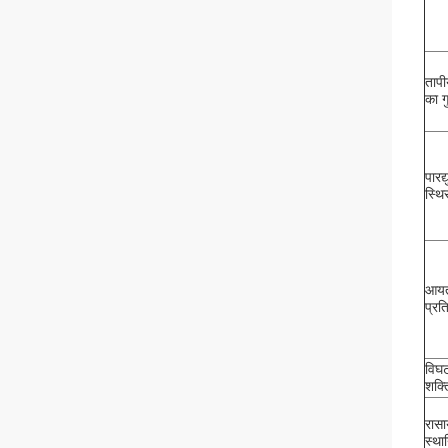
ताप
का ग
पारद्
स्थि
आय
प्रत
विघ
शक्त
रास
स्था