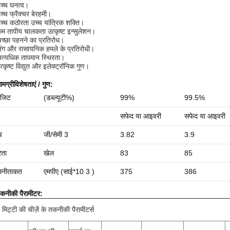
च्च घनत्व।
च्च फ्रैक्चर बेरहमी।
च्च कठोरता उच्च यांत्रिक शक्ति।
म तापीय चालकता उत्कृष्ट इन्सुलेशन।
च्छा पहनने का प्रतिरोध।
ंग और रासायनिक हमले के प्रतिरोधी।
त्यधिक तापमान स्थिरता।
त्कृष्ट विद्युत और इलेक्ट्रॉनिक गुण।
ामग्री
विशेषताएं / गुण:
ोजिट
(डब्ल्यूटी%)
99%
99.5%
सफेद या आइवरी
सफेद या आइवरी
व
जी/सेमी 3
3.82
3.9
रता
खेल
83
85
नी
ताकत
एमपीए (साई*10 3 )
375
386
कनीकी पैरामीटर:
 मिट्टी की चीज़ें के तकनीकी पैरामीटर्स