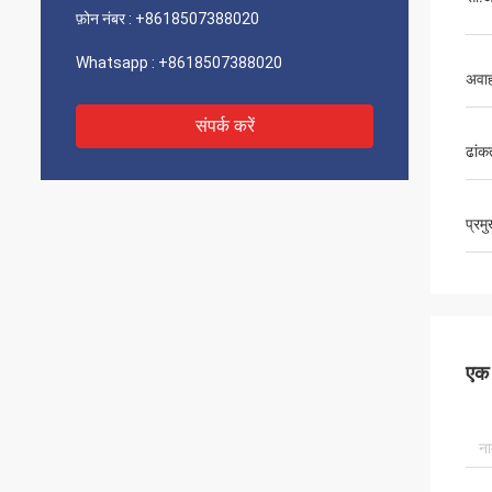
फ़ोन नंबर :
+8618507388020
Whatsapp :
+8618507388020
अवा
संपर्क करें
ढांक
प्रम
एक स