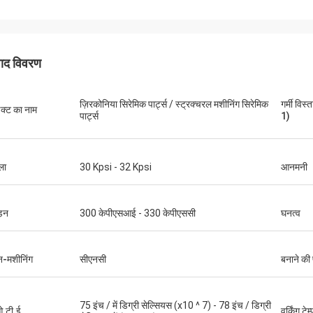
पाद विवरण
ज़िरकोनिया सिरेमिक पार्ट्स / स्ट्रक्चरल मशीनिंग सिरेमिक
गर्मी विस
डक्ट का नाम
पार्ट्स
1)
ला
30 Kpsi - 32 Kpsi
आनमनी
मिस्टर फ़ार्नो
 और बात करने में आसान उत्तर दें!
ड़न
300 केपीएसआई - 330 केपीएससी
घनत्व
-मशीनिंग
सीएनसी
बनाने की 
75 इंच / में डिग्री सेल्सियस (x10 ^ 7) - 78 इंच / डिग्री
.टी.ई
वर्किंग टेम