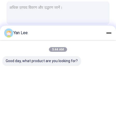
कस्टम सिरेमिक पार्ट्स
एल्यूमिना सिरेमिक इन्सुलेटर
एल्यूमिना सिरेमिक रिंग्स
Yan Lee
जारी रखें
दबाव सेंसर सिरेमिक
उन्नत तकनीकी सिरेमिक
5:44 AM
हमारी श्रेणियाँ
उन्नत इंजीनियरिंग सिरेमिक
Good day, what product are you looking for?
फ्यूज सिरेमिक
सिरेमिक कनेक्टर ब्लॉक
इलेक्ट्रॉनिक सिरेमिक अवयव
एल्यूमिना सिरेमिक अवयव
सिरेमिक हाउसिंग
धातुकृत एल्यूमिना सि
मैग्नेट्रोन सिरेमिक