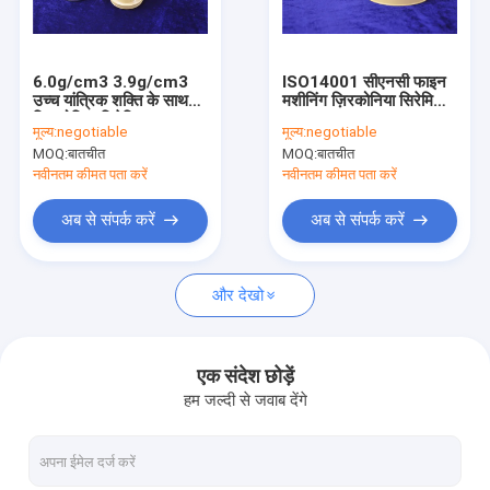
वी.आर. शो
हमारे बारे में
6.0g/cm3 3.9g/cm3
ISO14001 सीएनसी फाइन
उच्च यांत्रिक शक्ति के साथ
मशीनिंग ज़िरकोनिया सिरेमिक
कारखाना भ्रमण
ज़िरकोनिया सिरेमिक अवयव
अवयव
मूल्य:
negotiable
मूल्य:
negotiable
MOQ:
बातचीत
MOQ:
बातचीत
गुणवत्ता नियंत्रण
नवीनतम कीमत पता करें
नवीनतम कीमत पता करें
संपर्क करें
अब से संपर्क करें
अब से संपर्क करें
एक उद्धरण की विनती करे
और देखो
एल्यूमिना सिरेमिक अवयव
एक संदेश छोड़ें
हम जल्दी से जवाब देंगे
सिरेमिक हाउसिंग
धातुकृत एल्यूमिना सिरेमिक