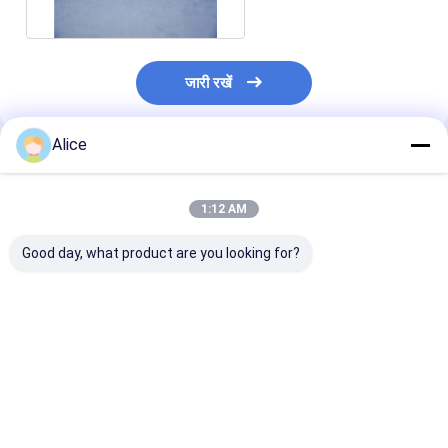
जारी रखें
Alice
अनुशंसित उत्पाद
1:12 AM
Good day, what product are you looking for?
कस्टम क्ले ग्राफाइट
10kg 20kg 30Kg उच्च
औद्योगिक सिलिकॉन क
क्रिस्टिल ग्रेफाइट वैक्यूम
शुद्धता उच्च घनत्व ग्रेट
ग्रेफाइट इलेक्ट्रोल
क्रिस्टिल ढक्कन के साथ
ग्रेफाइट कार्बन क्रूसिबल
कोशिकाओं में इलेक्ट्
उच्च शुद्धता ग्रेफाइट
लिए क्रस्टिबल
क्रिस्टिल
सबसे अच्छी कीमत
सबसे अच्छी कीमत
सबसे अच्छी 