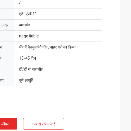
/
एडी-एस011
 मात्रा
बातचीत
negotiable
रण
भीतरी वैक्यूम पैकेजिंग, बाहर गत्ते का डिब्बा।
य
15-45 दिन
टी/टी या बातचीत
मता
पूर्ण आपूर्ति
ी कीमत
अब से संपर्क करें