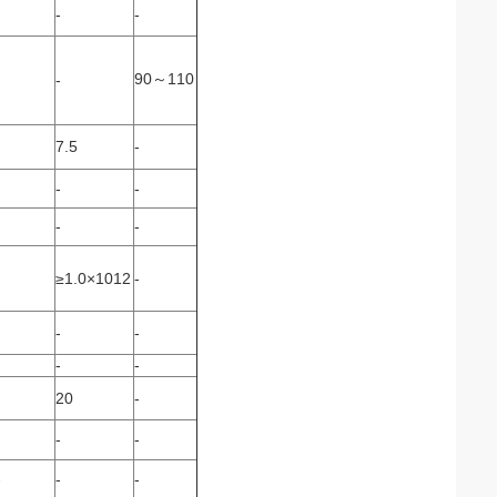
-
-
90～110
-
7.5
-
-
-
-
-
≥1.0×1012
-
-
-
-
-
20
-
-
-
-
-
-