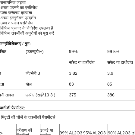
 रासायनिक जड़ता
अच्छा पहनने का प्रतिरोध
उच्च फ्रैक्चर क्रूरता
अच्छा इन्सुलेशन प्रदर्शन
उच्च तापमान प्रतिरोध
िभिन्न प्रकार के विनिर्देश उपलब्ध हैं
विभिन्न तकनीकी अनुरोधों को पूरा करें
ामग्री
विशेषताएं / गुण:
ोजिट
(डब्ल्यूटी%)
99%
99.5%
सफेद या हाथीदांत
सफेद या हाथीदांत
व
जी/सेमी 3
3.82
3.9
रता
खेल
83
85
नी
ताकत
एमपीए (साई*10 3 )
375
386
कनीकी पैरामीटर:
 मिट्टी की चीज़ें के तकनीकी पैरामीटर्स
परीक्षण की
इकाई या
टम
99% AL2O3
95% AL2O3
90% AL2O3
z