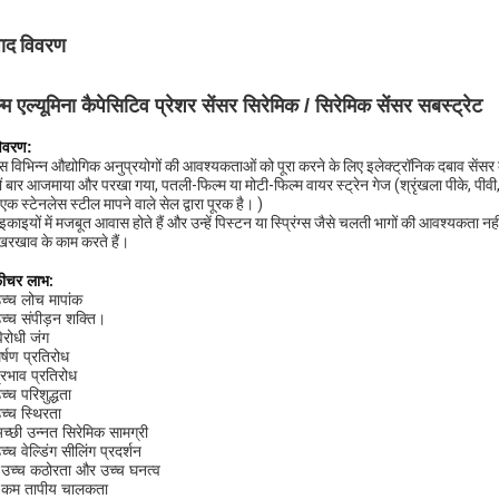
पाद विवरण
्म एल्यूमिना कैपेसिटिव प्रेशर सेंसर सिरेमिक / सिरेमिक सेंसर सबस्ट्रेट
िवरण:
यस विभिन्न औद्योगिक अनुप्रयोगों की आवश्यकताओं को पूरा करने के लिए इलेक्ट्रॉनिक दबाव सेंसर
ं बार आजमाया और परखा गया, पतली-फिल्म या मोटी-फिल्म वायर स्ट्रेन गेज (श्रृंखला पीके, पीवी
एक स्टेनलेस स्टील मापने वाले सेल द्वारा पूरक है। )
इकाइयों में मजबूत आवास होते हैं और उन्हें पिस्टन या स्प्रिंग्स जैसे चलती भागों की आवश्यकता 
खरखाव के काम करते हैं।
़ीचर लाभ:
च्च लोच मापांक
च्च संपीड़न शक्ति।
िरोधी जंग
र्षण प्रतिरोध
्रभाव प्रतिरोध
च्च परिशुद्धता
च्च स्थिरता
च्छी उन्नत सिरेमिक सामग्री
्च वेल्डिंग सीलिंग प्रदर्शन
उच्च कठोरता और उच्च घनत्व
 कम तापीय चालकता