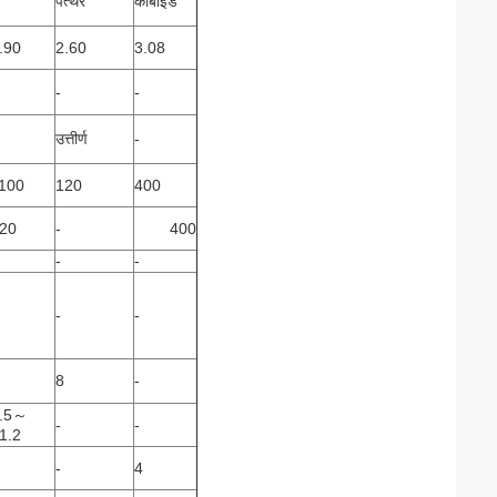
पत्थर
कार्बाइड
.90
2.60
3.08
-
-
उत्तीर्ण
-
100
120
400
20
-
400
-
-
-
-
8
-
.5～
-
-
1.2
-
4