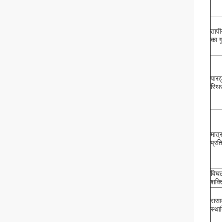
ताप
का ग
पारद्
स्थि
मात्र
प्रत
विघ
शक्त
रास
स्था