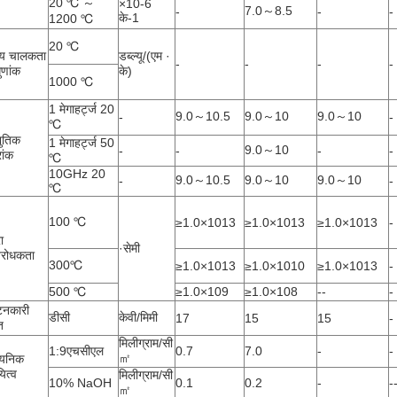
20 ℃ ～
×10-6
7.0～8.5
-
-
-
के-1
1200 ℃
20 ℃
ीय चालकता
डब्ल्यू/(एम ·
-
-
-
-
ुणांक
के)
1000 ℃
1 मेगाहर्ट्ज 20
9.0～10.5
9.0～10
9.0～10
-
-
℃
युतिक
1 मेगाहर्ट्ज 50
9.0～10
-
-
-
-
रांक
℃
10GHz 20
9.0～10.5
9.0～10
9.0～10
-
-
℃
100 ℃
≥1.0×1013
≥1.0×1013
≥1.0×1013
-
ा
·सेमी
िरोधकता
300℃
≥1.0×1013
≥1.0×1010
≥1.0×1013
-
500 ℃
≥1.0×109
≥1.0×108
--
-
टनकारी
डीसी
केवी/मिमी
17
15
15
-
ि
मिलीग्राम/सी
1:9एचसीएल
0.7
7.0
-
-
㎡
ायनिक
यित्व
मिलीग्राम/सी
10% NaOH
0.1
0.2
-
-
㎡