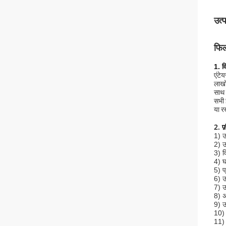
उत्
फिल
1. व
एंटे
लाखो
साथ 
सभी 
या र
2. फ
1) उ
2) उ
3) व
4) घ
5) प
6) उ
7) उ
8) अ
9) उच
10) 
11)