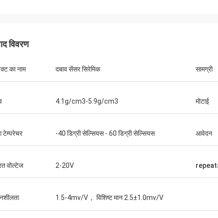
पाद विवरण
डक्ट का नाम
दबाव सेंसर सिरेमिक
सामग्री
व
4.1g/cm3-5.9g/cm3
मोटाई
मिस्टर फ़ार्नो
ंग टेम्परेचर
-40 डिग्री सेल्सियस - 60 डिग्री सेल्सियस
आवेदन
 और बात करने में आसान उत्तर दें!
रत वोल्टेज
2-20V
repeata
दनशीलता
1.5-4mv/V， विशिष्ट मान 2.5±1.0mv/V