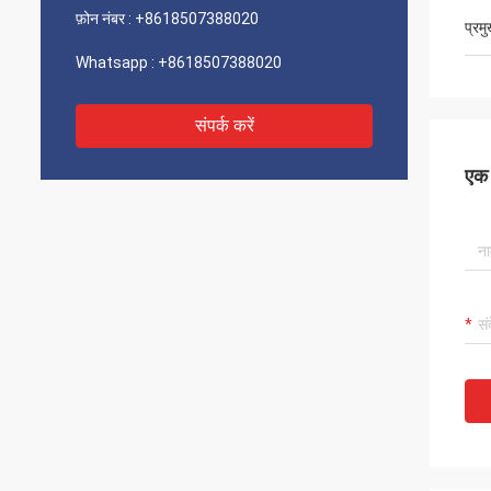
फ़ोन नंबर :
+8618507388020
प्रम
Whatsapp :
+8618507388020
संपर्क करें
एक स