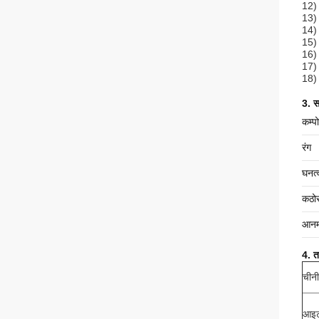
12)
13) 
14) 
15) 
16) 
17) व
18) 
3. स
कम्प
रंग
घनत्
कठो
आनम
4. त
चीनी
आइ