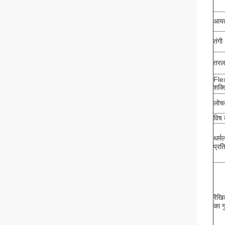
आयत
तंगी
तरल 
Fle
शक्त
लोचद
विष 
थर्म
प्रत
रैखि
का ग