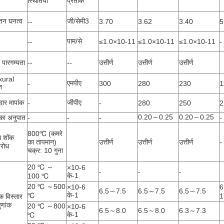
स्थितियाँ
प्रतीक
न घनत्व
जी/सेमी3
--
3.70
3.62
3.40
5
पाम/से
--
≤1.0×10-11
≤1.0×10-11
≤1.0×10-11
-
पारगम्यता
--
--
उत्तीर्ण
उत्तीर्ण
उत्तीर्ण
xural
एमपीए
-
300
280
230
1
ि
ार मापांक
जीपीए
-
-
280
250
2
0.20～0.25
0.20～0.25
का अनुपात
-
-
-
-
800℃ (कमरे
ल शॉक
का तापमान)
उत्तीर्ण
उत्तीर्ण
उत्तीर्ण
-
िरोध
चक्र: 10 गुना
20 ℃ ～
×10-6
-
-
-
के-1
100 ℃
20 ℃ ～500
×10-6
6
6.5～7.5
6.5～7.5
6.5～7.5
के-1
℃
1
क विस्तार
ुणांक
20 ℃ ～800
×10-6
6.5～8.0
6.5～8.0
6.3～7.3
के-1
℃