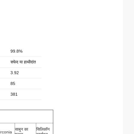
99.8%
सफेद या हाथीदांत
3.92
85
381
साबुन का
सिलिकॉन
irconia