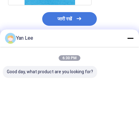
जारी रखें
Yan Lee
अनुशंसित उत्पाद
6:30 PM
Good day, what product are you looking for?
दबाव सेंसर के लिए AL2O3
कैपेसिटिव प्रेशर सेंसर
एंटी करप्शन प्रेशर स
96% फिल्म तकनीकी
सिरेमिक 96% एल्युमिनियम
सिरेमिक कंपोनेंट्स
सिरेमिक अवयव
ऑक्साइड सेंसर सबस्ट्रेट
0.25mm-6mm म
सबसे अच्छी कीमत
सबसे अच्छी कीमत
सबसे अच्छी 