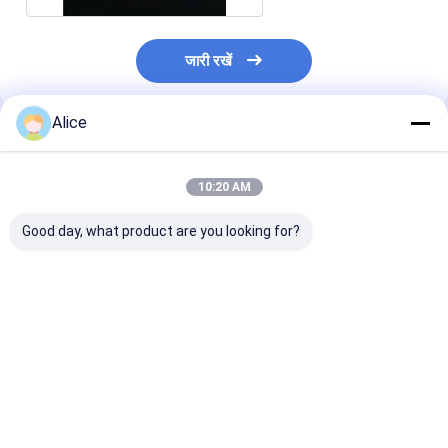
जारी रखें
Alice
अनुशंसित उत्पाद
10:20 AM
Good day, what product are you looking for?
मैकेनिकल एल्युमीनियम
टैप एक्सेसरी के लिए 95 96
95% AL2O3 उन्न
ऑक्साइड सिरेमिक 95%
एल्युमिना सिरेमिक नल वाल्व
इंजीनियरिंग सिरेमिक 
AL2O3 उन्नत सिरेमिक
डिस्क
तकनीकी सिरेमिक पार्
वॉटर वाल्व प्लेट
सबसे अच्छी कीमत
सबसे अच्छी कीमत
सबसे अच्छी 