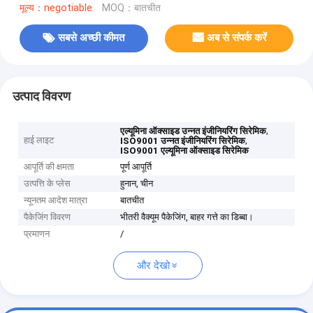
मूल्य：negotiable
MOQ：बातचीत
सबसे अच्छी कीमत
अब से संपर्क करें
उत्पाद विवरण
,
एल्यूमिना ऑक्साइड उन्नत इंजीनियरिंग सिरेमिक
हाई लाइट
,
ISO9001 उन्नत इंजीनियरिंग सिरेमिक
ISO9001 एल्यूमिना ऑक्साइड सिरेमिक
आपूर्ति की क्षमता
पूर्ण आपूर्ति
उत्पत्ति के प्लेस
हुनान, चीन
न्यूनतम आदेश मात्रा
बातचीत
पैकेजिंग विवरण
भीतरी वैक्यूम पैकेजिंग, बाहर गत्ते का डिब्बा।
प्रमाणन
/
और देखो