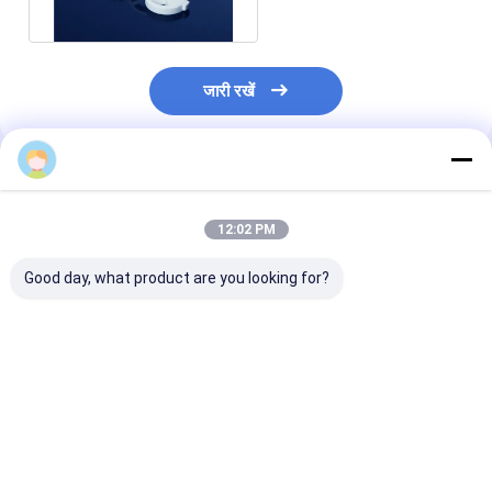
जारी रखें
अनुशंसित उत्पाद
12:02 PM
Good day, what product are you looking for?
टैप एक्सेसरी के लिए 95 96
95% AL2O3 उन्नत
विशेष एल्यूमिना उन्नत
एल्युमिना सिरेमिक नल वाल्व
इंजीनियरिंग सिरेमिक विशेष
इंजीनियरिंग सिरेमिक प
डिस्क
तकनीकी सिरेमिक पार्ट्स
30-32 केपीएसआई त
आईएसओ 14001
सबसे अच्छी कीमत
सबसे अच्छी कीमत
सबसे अच्छी 