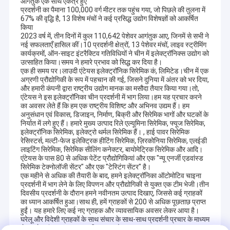
आगंतुक एक साथ एकत्र हुए
प्रदर्शनी का पैमाना 100,000 वर्ग मीटर तक पहुंच गया, जो पिछले की तुलना में
67% की वृद्धि है, 13 विशेष मंचों ने कई प्रसिद्ध उद्योग विशेषज्ञों को आकर्षित
किया
2023 वर्ष में, तीन दिनों में कुल 110,642 पेशेवर आगंतुक आए, जिनमें से सभी ने
नई सफलताएँ हासिल कीं।10 प्रदर्शनी क्षेत्रों, 13 पेशेवर मंचों, लाइव स्ट्रीमिंग
कार्यक्रमों, ऑन-साइट इंटरैक्टिव गतिविधियों ने चीन में इलेक्ट्रॉनिक्स उद्योग को
उत्साहित किया।समय ने हमारे प्रभाव को सिद्ध कर दिया है।
एक ही समय पर।लाउदी एंटेयस इलेक्ट्रॉनिक सिरेमिक कं, लिमिटेड।चीन में एक
अग्रणी प्रौद्योगिकी के रूप में पहचान की गई, जिसने दुनिया में अंतर को भर दिया,
और हमारी कंपनी द्वारा राष्ट्रीय उद्योग मानक का मसौदा तैयार किया गया।तो,
एंटेयस ने इस इलेक्ट्रॉनिका चीन प्रदर्शनी में भाग लिया।हम यह प्रचार करने
का अवसर लेते हैं कि हम एक राष्ट्रीय विशिष्ट और अभिनव उद्यम हैं। हम
अनुसंधान एवं विकास, डिजाइन, निर्माण, बिक्री और सिरेमिक भागों और घटकों के
निर्यात में लगे हुए हैं। हमारे मुख्य उत्पाद रिले एल्यूमिना सिरेमिक, फ्यूज सिरेमिक,
इलेक्ट्रॉनिक सिरेमिक, इलेक्ट्रो थर्मल सिरेमिक हैं। , हाई पावर सिरेमिक
रेसिस्टर्स, मल्टी-फेज इलेक्ट्रिक हीटिंग सिरेमिक, ज़िरकोनिया सिरेमिक, एलईडी
लाइटिंग सिरेमिक, सिरेमिक सीलिंग कनेक्टर, बायोमेट्रिक सिरेमिक और आदि।
एंटेयस के पास 80 से अधिक पेटेंट प्रौद्योगिकियां और एक "न्यू एनर्जी एडवांस्ड
सिरेमिक टेक्नोलॉजी सेंटर" और एक "टेस्टिंग सेंटर" है।
एक महीने से अधिक की तैयारी के बाद, हमने इलेक्ट्रॉनिका ऑटोमोटिव चाइना
प्रदर्शनी में भाग लेने के लिए विपणन और प्रौद्योगिकी से युक्त एक टीम भेजी।तीन
दिवसीय प्रदर्शनी के दौरान हमने नवीनतम उत्पाद दिखाए, जिससे कई ग्राहकों
का ध्यान आकर्षित हुआ।साथ ही, हमें ग्राहकों से 200 से अधिक पूछताछ प्राप्त
हुईं। यह हमारे लिए कई नए ग्राहक और व्यावसायिक अवसर लेकर आया है।
घरेलू और विदेशी ग्राहकों के साथ संचार के साथ-साथ प्रदर्शनी प्रचार के माध्यम
से, हमारे ब्रांड का प्रभाव काफी बढ़ गया है।