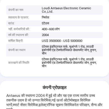
Loudi Antaeus Electronic Ceramic
कंपनी का नाम
Co.,Ltd.
व्यवसाय के प्रकार:
निर्माता
ब्रांड:
एंटेउस
नहीं. कर्मचारियों की:
400~600 लोग
वर्ष की स्थापना की:
2004
वार्षिक बिक्री:
US$ 3500000 - US$ 5000000
एंटेयस इंडस्ट्रियल पार्क, चुआंगये 1 रोड, लाउडी
कंपनी का स्थान
इकोनॉमी एंड टेक्नोलॉजिकल डेवलपमेंट जोन, हुनान,
चीन
एंटेयस इंडस्ट्रियल पार्क, चुआंगये 1 रोड, लाउडी
कारखाने की स्थिति
इकोनॉमी एंड टेक्नोलॉजिकल डेवलपमेंट जोन, हुनान,
चीन
कंपनी प्रोफ़ाइल
Antaeus की स्थापना 2004 में हुई थी और यह एक राज्य स्तरीय उच्च
तकनीक उद्यम है जो उन्नत सिरेमिक,नई ऊर्जा ऑटोमोबाइल सिरेमिक
भागों,स्मार्ट सेंसर सिरेमिक,इलेक्ट्रॉनिक सूचना सिरेमिकरेल परिवहन, सैन्य और