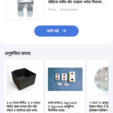
यांत्रिक शक्ति और उत्कृष्ट थर्मल स्थिरता के
साथ एल्यूमीनियम सिरेमिक स्लाइस
Price： Negotiation
जारी रखें
अनुशंसित उत्पाद
3.6 ग्राम/सेमी3-3.9 ग्राम/
उच्च घनत्व 3.6g/cm3-
1700°C अनुप्रयोगो
सेमी3 बल्क घनत्व और मोह
3.9g/cm3 एल्यूमिना
मोह्स स्केल 9 कठोर
स्केल 9 कठोरता वाले उच्च
सिरेमिक घटक
इंजेक्शन मोल्डिंग एल्य