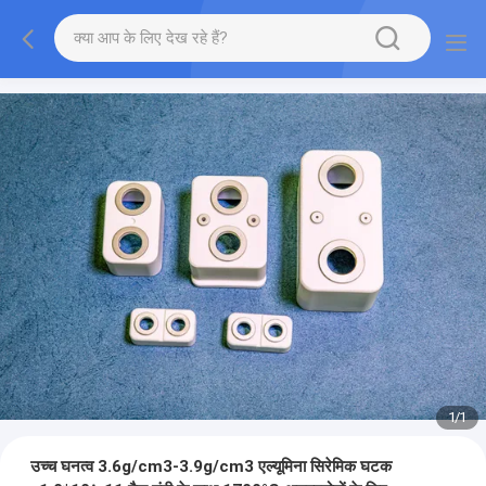
1
/
1
उच्च घनत्व 3.6g/cm3-3.9g/cm3 एल्यूमिना सिरेमिक घटक