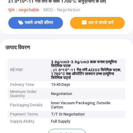
≤1.0*10^-11 गैस तंगी के साथ 1700°C अनुप्रयोगों के लिए
मूल्य：negotiable
MOQ：Negotiation
सबसे अच्छी कीमत
अब से संपर्क करें
उत्पाद विवरण
3.6g/cm3-3.9g/cm3 बल्क घनत्व एल्यूमिना
सिरेमिक घटक
हाई लाइट
,
,
≤1.0*10^-11 गैस तंगी Al2O3 सिरेमिक घटक
1700°C तक ऑपरेटिंग तापमान उच्च एल्यूमिना
सिरेमिक पार्ट्स
Delivery Time
15-45 Days
Minimum Order
Negotiation
Quantity
Inner Vacuum Packaging, Outside
Packaging Details
Carton.
Payment Terms
T/T Or Negotiation
Supply Ability
Full Supply