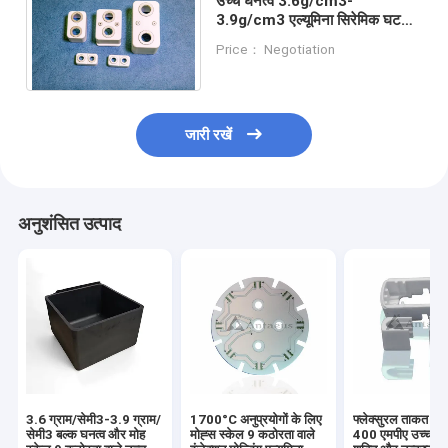
उच्च घनत्व 3.6g/cm3-
3.9g/cm3 एल्यूमिना सिरेमिक घटक
≤1.0*10^-11 गैस तंगी के साथ
Price： Negotiation
1700°C अनुप्रयोगों के लिए
जारी रखें
अनुशंसित उत्पाद
3.6 ग्राम/सेमी3-3.9 ग्राम/
1700°C अनुप्रयोगों के लिए
फ्लेक्सुरल ताकत 20
सेमी3 बल्क घनत्व और मोह
मोह्स स्केल 9 कठोरता वाले
400 एमपीए उच्च यां