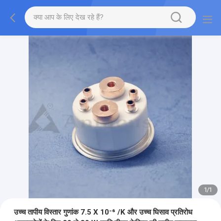
1
/
1
उच्च तापीय विस्तार गुणांक 7.5 X 10⁻⁶ /K और उच्च घिसाव प्रतिरोध