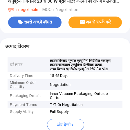
अनुप्रयोगों के लिए 20 से 30 W प्रति मीटर केल्विन की तापीय चालकता
वाली एल्यूमिना सिरेमिक स्लाइस
मूल्य：negotiable
MOQ：Negotiation
सबसे अच्छी कीमत
अब से संपर्क करें
उत्पाद विवरण
,
तापीय विस्तार गुणांक एल्यूमिना सिरेमिक स्लाइस
हाई लाइट
,
तापीय चालकता एल्यूमिना सिरेमिक घटक
उच्च घिसाव प्रतिरोध एल्यूमिना सिरेमिक प्लेट
Delivery Time
15-45 Days
Minimum Order
Negotiation
Quantity
Inner Vacuum Packaging, Outside
Packaging Details
Carton.
Payment Terms
T/T Or Negotiation
Supply Ability
Full Supply
और देखो