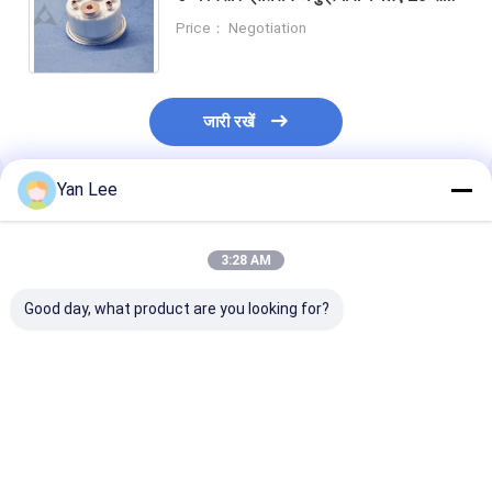
30 W प्रति मीटर केल्विन की तापीय चालकता
Price： Negotiation
वाली एल्यूमिना सिरेमिक स्लाइस
जारी रखें
Yan Lee
अनुशंसित उत्पाद
3:28 AM
Good day, what product are you looking for?
3.6 ग्राम/सेमी3-3.9 ग्राम/
उच्च घनत्व 3.6g/cm3-
1700°C अनुप्रयोगो
सेमी3 बल्क घनत्व और मोह
3.9g/cm3 एल्यूमिना
मोह्स स्केल 9 कठोर
स्केल 9 कठोरता वाले उच्च
सिरेमिक घटक
इंजेक्शन मोल्डिंग एल्य
यांत्रिक शक्ति एल्यूमिना
≤1.0*10^-11 गैस तंगी के
सिरेमिक शेल और हा