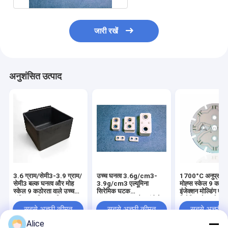
जारी रखें
अनुशंसित उत्पाद
3.6 ग्राम/सेमी3-3.9 ग्राम/
उच्च घनत्व 3.6g/cm3-
1700°C अनुप्रयोगो
सेमी3 बल्क घनत्व और मोह
3.9g/cm3 एल्यूमिना
मोह्स स्केल 9 कठोर
स्केल 9 कठोरता वाले उच्च
सिरेमिक घटक
इंजेक्शन मोल्डिंग एल्य
यांत्रिक शक्ति एल्यूमिना
≤1.0*10^-11 गैस तंगी के
सिरेमिक शेल और हा
सिरेमिक घटक जो 1700
साथ 1700°C अनुप्रयोगों के
सबसे अच्छी कीमत
सबसे अच्छी कीमत
सबसे अच्छी 
डिग्री सेल्सियस तक तापमान
लिए
झेलने में सक्षम हैं
Alice