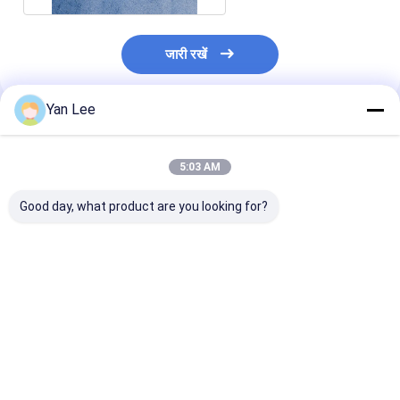
जारी रखें
Yan Lee
अनुशंसित उत्पाद
5:03 AM
Good day, what product are you looking for?
कस्टम सिरेमिक पार्ट्स टॉलरेंस
उच्च विद्युत इन्सुलेशन कस्टम
ग्राहक की आवश्यकत
≤0.3mm आपकी मांग वाली
सिरेमिक भागों के साथ
लिए कस्टम सिरेमिक भ
विशिष्टताओं के लिए अनुकूलित
सहिष्णुता ≤0.3 मिमी और
लिए उच्च विद्युत इन्स
अनुकूलन विकल्प
सबसे अच्छी कीमत
सबसे अच्छी कीमत
सबसे अच्छी 