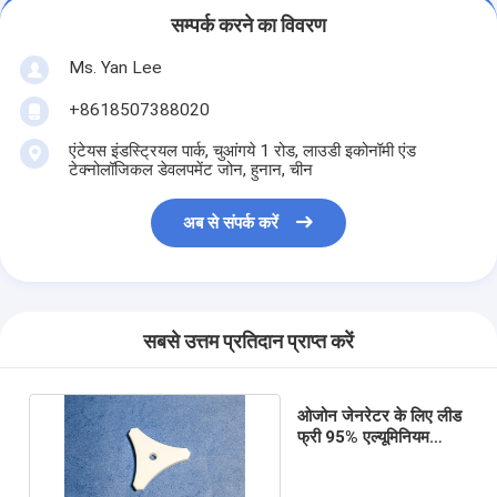
सम्पर्क करने का विवरण
Ms. Yan Lee
+8618507388020
एंटेयस इंडस्ट्रियल पार्क, चुआंगये 1 रोड, लाउडी इकोनॉमी एंड
टेक्नोलॉजिकल डेवलपमेंट जोन, हुनान, चीन
अब से संपर्क करें
सबसे उत्तम प्रतिदान प्राप्त करें
ओजोन जेनरेटर के लिए लीड
फ्री 95% एल्यूमिनियम
कस्टम सिरेमिक प्लेट