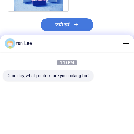
Cm3
जारी रखें
Yan Lee
अनुशंसित उत्पाद
1:18 PM
Good day, what product are you looking for?
3.6 ग्राम/सेमी3-3.9 ग्राम/
उच्च घनत्व 3.6g/cm3-
1700°C अनुप्रयोगो
सेमी3 बल्क घनत्व और मोह
3.9g/cm3 एल्यूमिना
मोह्स स्केल 9 कठोर
स्केल 9 कठोरता वाले उच्च
सिरेमिक घटक
इंजेक्शन मोल्डिंग एल्य
यांत्रिक शक्ति एल्यूमिना
≤1.0*10^-11 गैस तंगी के
सिरेमिक शेल और हा
सिरेमिक घटक जो 1700
साथ 1700°C अनुप्रयोगों के
सबसे अच्छी कीमत
सबसे अच्छी कीमत
सबसे अच्छी 
डिग्री सेल्सियस तक तापमान
लिए