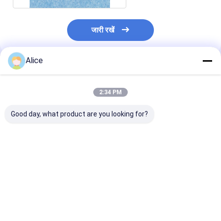
जारी रखें
Alice
अनुशंसित उत्पाद
2:34 PM
Good day, what product are you looking for?
बैटरी के लिए AL2O3
अछूता एल्यूमिना सिरेमिक छड़
उन्नत संरचनात्मक एल
एल्यूमिना सिरेमिक छड़
एल्यूमीनियम ऑक्साइड रॉड
सिरेमिक छड़ उच्च घन
एल्यूमीनियम ऑक्साइड
बैटरी के लिए प्रतिरोधी पहनें
300-330 Kpsi
इन्सुलेशन छड़
सबसे अच्छी कीमत
सबसे अच्छी कीमत
सबसे अच्छी 