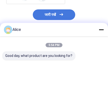
जारी रखें
Alice
अनुशंसित उत्पाद
5:54 PM
Good day, what product are you looking for?
3.82g/Cm3 इलेक्ट्रॉनिक
एल्युमिनियम सिरेमिक
उन्नत संरचनात्मक
सिरेमिक अवयव कठोरता
सब्सट्रेट 96% AL2O3
इलेक्ट्रॉनिक सिरेम
बनावट औद्योगिक उत्पाद
सिरेमिक सर्किट बोर्ड मोटी
विरोधी जंग
फिल्म सर्किट
सबसे अच्छी कीमत
सबसे अच्छी कीमत
सबसे अच्छी 