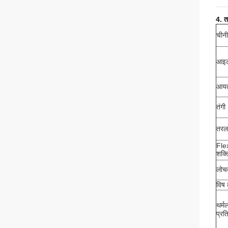
4. त
चीनी
आइ
आयत
तंगी
तरल 
Fle
शक्त
लोचद
विष 
थर्म
प्रत