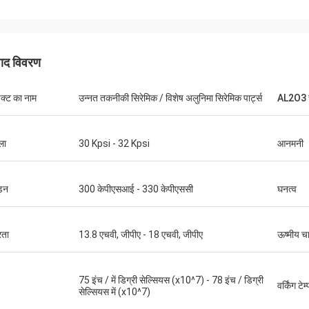
पाद विवरण
डक्ट का नाम
उन्नत तकनीकी सिरेमिक / विशेष अलुनिमा सिरेमिक पार्ट्स
AL2O3 स
ला
30 Kpsi - 32 Kpsi
आनमनी
मिस्टर फ़ार्नो
ड़न
300 केपीएसआई - 330 केपीएससी
घनत्व
 और बात करने में आसान उत्तर दें!
रता
13.8 एचवी, जीपीए - 18 एचवी, जीपीए
ऊष्मीय 
75 इंच / में डिग्री सेल्सियस (x10^7) - 78 इंच / डिग्री
वर्किंग टेम
सेल्सियस में (x10^7)