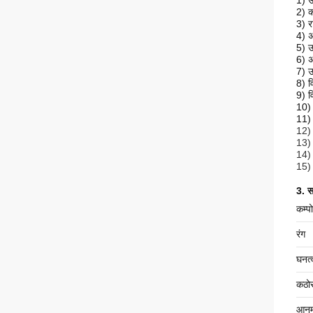
1) उ
2) 
3) र
4) अ
5) उ
6) अ
7) उ
8) वि
9) व
10) 
11)
12)
13) 
14) 
15) 
3. स
कम्प
रंग
घनत्
कठो
आनम