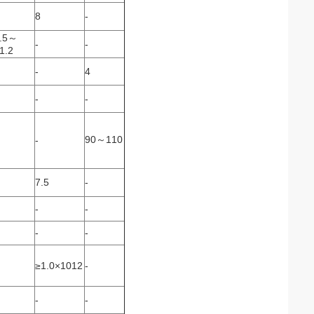
8
-
.5～
-
-
1.2
-
4
-
-
90～110
-
7.5
-
-
-
-
-
≥1.0×1012
-
-
-