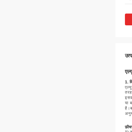
उत्
एल्
1. व
एल्य
तरह 
इसक
या ब
है।
अनुम
फ़ीच