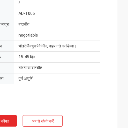
/
AD-T005
 मात्रा
बातचीत
negotiable
रण
भीतरी वैक्यूम पैकेजिंग, बाहर गत्ते का डिब्बा।
य
15-45 दिन
टी/टी या बातचीत
मता
पूर्ण आपूर्ति
ी कीमत
अब से संपर्क करें