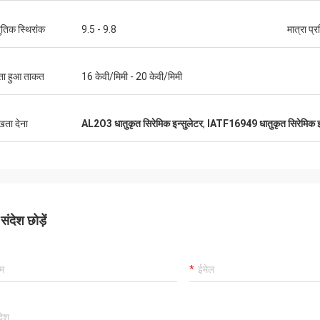
युतिक स्थिरांक
9.5 - 9.8
मात्रा प्
ता हुआ ताकत
16 केवी/मिमी - 20 केवी/मिमी
ुखता देना
AL2O3 धातुकृत सिरेमिक इन्सुलेटर
,
IATF16949 धातुकृत सिरेमिक इन
ंदेश छोड़ें