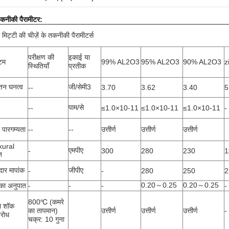
कनीकी पैरामीटर:
 मिट्टी की चीज़ें के तकनीकी पैरामीटर्स
परीक्षण की
इकाई या
टम
99% AL2O3
95% AL2O3
90% AL2O3
z
स्थितियाँ
प्रतीक
न घनत्व
जी/सेमी3
--
3.70
3.62
3.40
5
पाम/से
--
≤1.0×10-11
≤1.0×10-11
≤1.0×10-11
-
पारगम्यता
--
--
उत्तीर्ण
उत्तीर्ण
उत्तीर्ण
xural
एमपीए
-
300
280
230
1
ि
ार मापांक
जीपीए
-
-
280
250
2
0.20～0.25
0.20～0.25
का अनुपात
-
-
-
-
800℃ (कमरे
ल शॉक
का तापमान)
उत्तीर्ण
उत्तीर्ण
उत्तीर्ण
-
िरोध
चक्र: 10 गुना