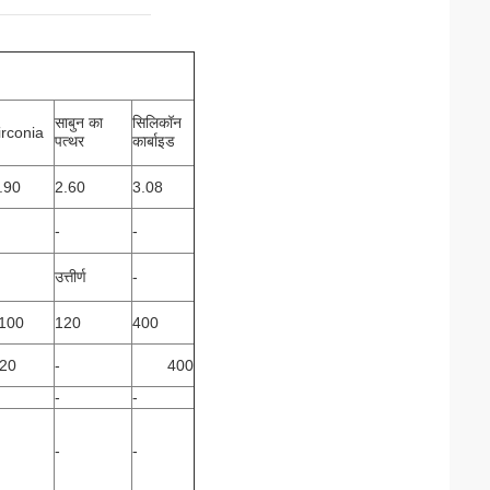
साबुन का
सिलिकॉन
irconia
पत्थर
कार्बाइड
.90
2.60
3.08
-
-
उत्तीर्ण
-
100
120
400
20
-
400
-
-
-
-