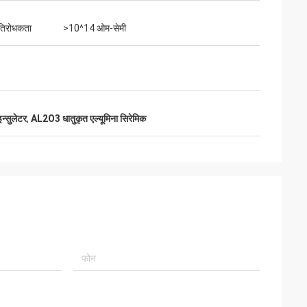
रतिरोधकता
>10^14 ओम-सेमी
्सुलेटर
,
AL2O3 धातुकृत एल्यूमिना सिरेमिक