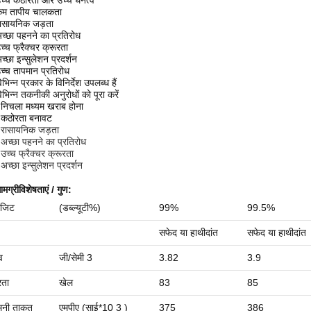
च्च कठोरता और उच्च घनत्व
कम तापीय चालकता
ासायनिक जड़ता
च्छा पहनने का प्रतिरोध
च्च फ्रैक्चर क्रूरता
च्छा इन्सुलेशन प्रदर्शन
च्च तापमान प्रतिरोध
भिन्न प्रकार के विनिर्देश उपलब्ध हैं
िभिन्न तकनीकी अनुरोधों को पूरा करें
निचला मध्यम खराब होना
 कठोरता बनावट
 रासायनिक जड़ता
अच्छा पहनने का प्रतिरोध
उच्च फ्रैक्चर क्रूरता
अच्छा इन्सुलेशन प्रदर्शन
ामग्री
विशेषताएं / गुण:
ोजिट
(डब्ल्यूटी%)
99%
99.5%
सफेद या हाथीदांत
सफेद या हाथीदांत
व
जी/सेमी 3
3.82
3.9
रता
खेल
83
85
नी
ताकत
एमपीए (साई*10 3 )
375
386