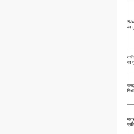
रैखि
का ग
ताप
का ग
पारद्
स्थि
मात्र
प्रत