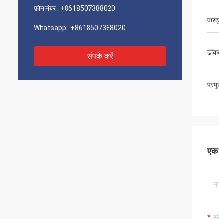
फ़ोन नंबर :
+8618507388020
पारद्
Whatsapp :
+8618507388020
ढांक
संपर्क करें
प्रम
एक स