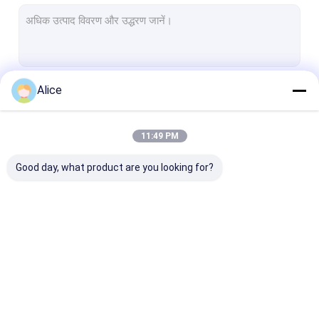
एल्यूमिना सिरेमिक रिंग्स
दबाव सेंसर सिरेमिक
उन्नत तकनीकी सिरेमिक
Alice
जारी रखें
उन्नत इंजीनियरिंग सिरेमिक
फ्यूज सिरेमिक
11:49 PM
हमारी श्रेणियाँ
सिरेमिक कनेक्टर ब्लॉक
Good day, what product are you looking for?
इलेक्ट्रॉनिक सिरेमिक अवयव
मैग्नेट्रोन सिरेमिक
ज़िरकोनिया सिरेमिक पार्ट्स
एल्यूमिना सिरेमिक अवयव
सिरेमिक हाउसिंग
धातुकृत एल्यूमिना सि
एल्यूमिना सिरेमिक छड़