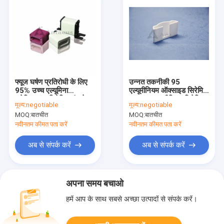
फ्यूज घर्षण प्रतिरोधी के लिए
उन्नत तकनीकी 95
95% उच्च एल्यूमिना
एल्यूमीनियम ऑक्साइड सिरेमिक
इलेक्ट्रिकल सिरेमिक इंसुलेटर
Al2O3 एल्यूमीनियम सिरेमिक
मूल्य:
negotiable
मूल्य:
negotiable
आवरण
MOQ:
बातचीत
MOQ:
बातचीत
नवीनतम कीमत पता करें
नवीनतम कीमत पता करें
अब से संपर्क करें
अब से संपर्क करें
अपना समय बचाओ
हमें आप के साथ सबसे अच्छा उत्पादों से संपर्क करें।