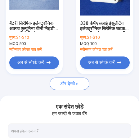
कारखाना भ्रमण
गुणवत्ता नियंत्रण
बैटरी सिरेमिक इलेक्ट्रॉनिक
330 केपीएसआई इंसुलेटिंग
अवयव एल्यूमिना चीनी मिट्टी के
इलेक्ट्रॉनिक सिरेमिक घटक
संपर्क करें
बरतन विरोधी जंग
अनुकूलित मेटालाइज्ड एल्यूमिना
मूल्य:
$1-$10
मूल्य:
$1-$10
ISO14001
सिरेमिक
MOQ:
500
MOQ:
100
एक उद्धरण की विनती करे
नवीनतम कीमत पता करें
नवीनतम कीमत पता करें
अब से संपर्क करें
अब से संपर्क करें
एल्यूमिना सिरेमिक अवयव
और देखो
सिरेमिक हाउसिंग
धातुकृत एल्यूमिना सिरेमिक
एक संदेश छोड़ें
हम जल्दी से जवाब देंगे
कस्टम सिरेमिक पार्ट्स
एल्यूमिना सिरेमिक इन्सुलेटर