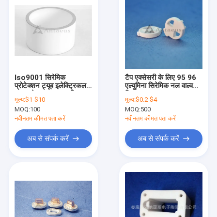
Iso9001 सिरेमिक
टैप एक्सेसरी के लिए 95 96
प्रोटेक्शन ट्यूब इलेक्ट्रिकल
एल्युमिना सिरेमिक नल वाल्व
95% मेटालाइज्ड एल्यूमिना
डिस्क
मूल्य:
$1-$10
मूल्य:
$0.2-$4
सिरेमिक इन्सुलेशन ट्यूब
MOQ:
100
MOQ:
500
IATF16949
नवीनतम कीमत पता करें
नवीनतम कीमत पता करें
अब से संपर्क करें
अब से संपर्क करें
घर
उत्पादों
हमारे बारे में