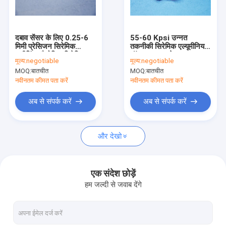
कारखाना भ्रमण
गुणवत्ता नियंत्रण
दबाव सेंसर के लिए 0.25-6
55-60 Kpsi उन्नत
मिमी प्रेसिजन सिरेमिक
तकनीकी सिरेमिक एल्यूमीनियम
संपर्क करें
मशीनिंग औद्योगिक सिरेमिक
ऑक्साइड इन्सुलेटर
मूल्य:
negotiable
मूल्य:
negotiable
उत्पाद
ISO14001
MOQ:
बातचीत
MOQ:
बातचीत
एक उद्धरण की विनती करे
नवीनतम कीमत पता करें
नवीनतम कीमत पता करें
अब से संपर्क करें
अब से संपर्क करें
एल्यूमिना सिरेमिक अवयव
और देखो
सिरेमिक हाउसिंग
धातुकृत एल्यूमिना सिरेमिक
एक संदेश छोड़ें
हम जल्दी से जवाब देंगे
कस्टम सिरेमिक पार्ट्स
एल्यूमिना सिरेमिक इन्सुलेटर