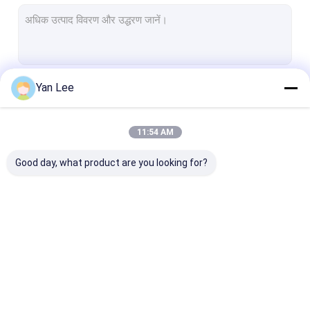
एल्यूमिना सिरेमिक रिंग्स
दबाव सेंसर सिरेमिक
उन्नत तकनीकी सिरेमिक
Yan Lee
जारी रखें
उन्नत इंजीनियरिंग सिरेमिक
फ्यूज सिरेमिक
11:54 AM
हमारी श्रेणियाँ
सिरेमिक कनेक्टर ब्लॉक
Good day, what product are you looking for?
इलेक्ट्रॉनिक सिरेमिक अवयव
मैग्नेट्रोन सिरेमिक
ज़िरकोनिया सिरेमिक पार्ट्स
एल्यूमिना सिरेमिक अवयव
सिरेमिक हाउसिंग
धातुकृत एल्यूमिना सि
एल्यूमिना सिरेमिक छड़