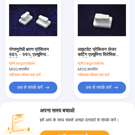
रोगाणुरोधी क्षरण प्रेसिजन
लाइटवेट प्रेसिजन लेजर
90% - 99% एल्यूमिना
कटिंग एल्यूमिना सिरेमिक
सिरेमिक पार्ट्स
कंपोनेंट्स IATF16949
मूल्य:
negotiable
मूल्य:
negotiable
प्रमाणित
MOQ:
बातचीत
MOQ:
बातचीत
नवीनतम कीमत पता करें
नवीनतम कीमत पता करें
अब से संपर्क करें
अब से संपर्क करें
अपना समय बचाओ
हमें आप के साथ सबसे अच्छा उत्पादों से संपर्क करें।