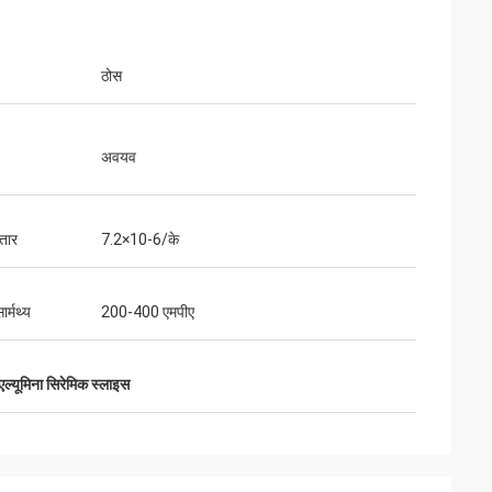
ठोस
अवयव
्तार
7.2×10-6/के
र्मथ्य
200-400 एमपीए
एल्यूमिना सिरेमिक स्लाइस