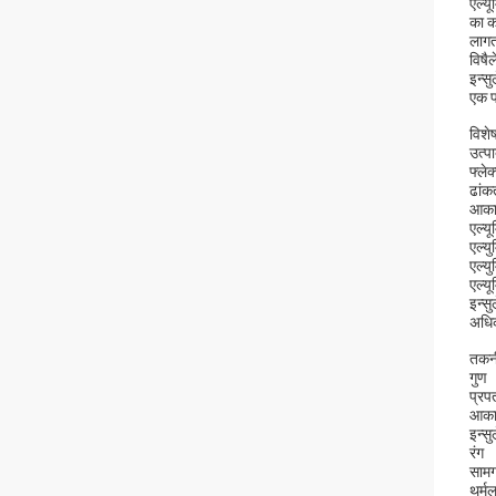
एल्य
का क
लागत
विषै
इन्स
एक प
विशेष
उत्प
फ्ले
ढांक
आका
एल्य
एल्यु
एल्य
एल्य
इन्स
अधिक
तकनी
गुण
प्रप
आका
इन्स
रंग
सामग
थर्मल