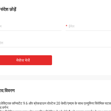
ंदेश छोड़ें
मेसेज भेजें
पाद विवरण
लेक्ट्रिक कॉन्सटेंट 9.6 और ब्रेकडाउन वोल्टेज 20 केवी/एमएम के साथ एल्यूमिना सिरेमिक घट
द वर्णन: