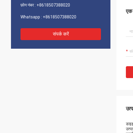
फ़ोन नंबर :
+8618507388020
एक स
Whatsapp :
+8618507388020
संपर्क करें
उत्
डाइइ
उत्पा