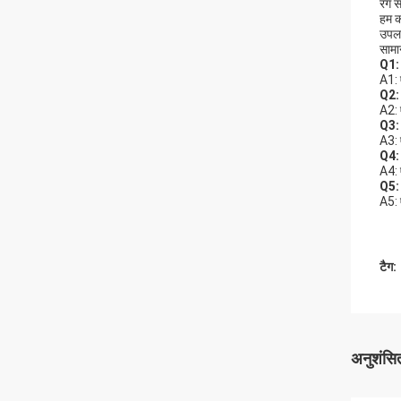
रंग 
हम क
उपलब
सामान
Q1: 
A1: 
Q2: 
A2: 
Q3: 
A3: ए
Q4: ए
A4: 
Q5: 
A5: 
टैग:
अनुशंसित