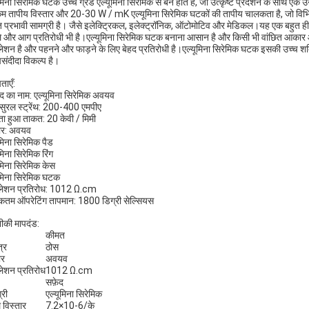
ूमिना सिरेमिक घटक उच्च ग्रेड एल्यूमिना सिरेमिक से बने होते हैं, जो उत्कृष्ट प्रदर्शन के साथ 
म तापीय विस्तार और 20-30 W / mK एल्यूमिना सिरेमिक घटकों की तापीय चालकता है, जो विभिन्
 प्रभावी सामग्री है। जैसे इलेक्ट्रिकल, इलेक्ट्रॉनिक, ऑटोमोटिव और मेडिकल।यह एक बहुत ही 
ले और आग प्रतिरोधी भी है।एल्यूमिना सिरेमिक घटक बनाना आसान है और किसी भी वांछित आकार 
ुलेशन है और पहनने और फाड़ने के लिए बेहद प्रतिरोधी है।एल्यूमिना सिरेमिक घटक इसकी उच्च शक्
संदीदा विकल्प है।
ताएँ:
ाद का नाम: एल्यूमिना सिरेमिक अवयव
क्सुरल स्ट्रेंथ: 200-400 एमपीए
ता हुआ ताकत: 20 केवी / मिमी
र: अवयव
ूमिना सिरेमिक पैड
मिना सिरेमिक रिंग
ुमिना सिरेमिक केस
ूमिना सिरेमिक घटक
ुलेशन प्रतिरोध: 1012 Ω.cm
तम ऑपरेटिंग तापमान: 1800 डिग्री सेल्सियस
की मापदंड:
कीमत
त्र
ठोस
र
अवयव
ुलेशन प्रतिरोध
1012 Ω.cm
सफ़ेद
्री
एल्यूमिना सिरेमिक
 विस्तार
7.2×10-6/के