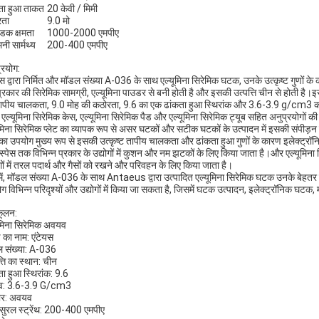
ता हुआ ताकत
20 केवी / मिमी
रता
9.0 मो
ीडक क्षमता
1000-2000 एमपीए
ी सार्मथ्य
200-400 एमपीए
्रयोग:
स द्वारा निर्मित और मॉडल संख्या A-036 के साथ एल्यूमिना सिरेमिक घटक, उनके उत्कृष्ट गुणों के का
्रकार की सिरेमिक सामग्री, एल्यूमिना पाउडर से बनी होती है और इसकी उत्पत्ति चीन से होत
ापीय चालकता, 9.0 मोह की कठोरता, 9.6 का एक ढांकता हुआ स्थिरांक और 3.6-3.9 g/cm3 का घन
ट, एल्यूमिना सिरेमिक केस, एल्यूमिना सिरेमिक पैड और एल्यूमिना सिरेमिक ट्यूब सहित अनुप्रयोगों क
ूमिना सिरेमिक प्लेट का व्यापक रूप से असर घटकों और सटीक घटकों के उत्पादन में इसकी संपीड़
का उपयोग मुख्य रूप से इसकी उत्कृष्ट तापीय चालकता और ढांकता हुआ गुणों के कारण इलेक्ट्रॉन
स्पेस तक विभिन्न प्रकार के उद्योगों में कुशन और नम झटकों के लिए किया जाता है।और एल्यूमिन
ोगों में तरल पदार्थ और गैसों को रखने और परिवहन के लिए किया जाता है।
में, मॉडल संख्या A-036 के साथ Antaeus द्वारा उत्पादित एल्यूमिना सिरेमिक घटक उनके बेहतर ग
ग विभिन्न परिदृश्यों और उद्योगों में किया जा सकता है, जिसमें घटक उत्पादन, इलेक्ट्रॉनिक घटक
ूलन:
ूमिना सिरेमिक अवयव
ड का नाम: एंटेयस
 संख्या: A-036
्ति का स्थान: चीन
ता हुआ स्थिरांक: 9.6
्व: 3.6-3.9 G/cm3
र: अवयव
क्सुरल स्ट्रेंथ: 200-400 एमपीए