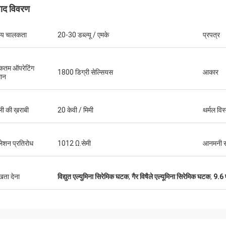
पाद विवरण
ीय चालकता
20-30 डब्ल्यू / एमके
प्रपत्र
कतम ऑपरेटिंग
1800 डिग्री सेल्सियस
आकार
ान
ी की ख़राबी
20 केवी / मिमी
थर्मल विस
मिस्टर फ़ार्नो
ुलेशन प्रतिरोध
1012 Ω.सेमी
आनमनी सा
 और बात करने में आसान उत्तर दें!
ुखता देना
विद्युत एल्युमिना सिरेमिक घटक
,
गैर विषैले एल्यूमिना सिरेमिक घटक
,
9.6 