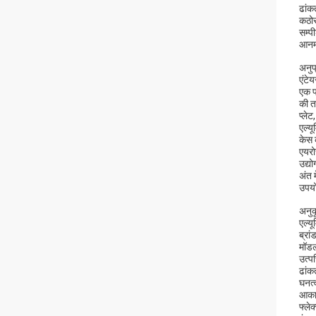
ढांक
कठो
सम्प
आनमन
अनुप
एंटेय
एक प
की त
प्ले
एल्य
केस 
एयरो
उद्य
अंत 
उपयो
अनुक
एल्य
ब्रां
मॉडल
उत्पत
ढांक
घनत
आका
फ्ले